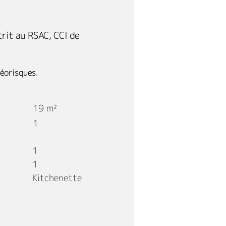
rit au RSAC, CCI de
Géorisques.
19 m²
1
:
1
:
1
Kitchenette