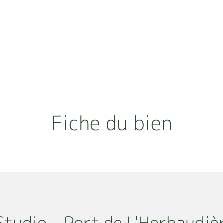
À propos
Nos biens
Fonds de commerce
Ho
Fiche du bien
tudio - Port de L'Herbaudiè