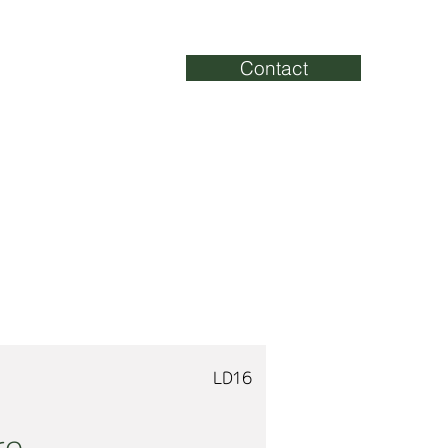
Contact
noraires
Actualités
LD16
re