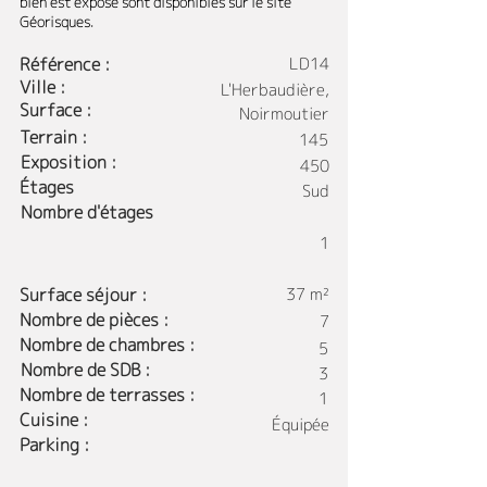
bien est exposé sont disponibles sur le site
Géorisques.
Référence :
LD14
Ville :
L'Herbaudière,
Surface :
Noirmoutier
Terrain :
145
Exposition :
450
Étages
Sud
Nombre d'étages
1
Surface séjour :
37 m²
Nombre de pièces :
7
Nombre de chambres :
5
Nombre de SDB :
3
Nombre de terrasses :
1
Cuisine :
Équipée
Parking :